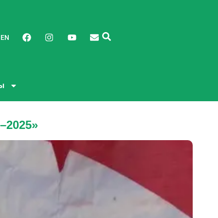
EN
ы
–2025»