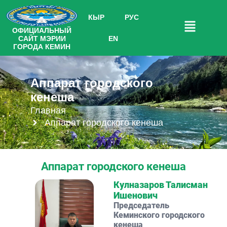
КЫР
РУС
ОФИЦИАЛЬНЫЙ
САЙТ МЭРИИ
EN
ГОРОДА КЕМИН
Аппарат городского
кенеша
Главная
Аппарат городского кенеша
Аппарат городского кенеша
Кулназаров Талисман
Ишенович
Председатель
Кеминского городского
кенеша