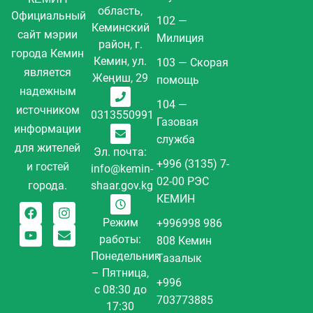
область,
Официальный
102 —
Кеминский
сайт мэрии
Милиция
район, г.
города Кемин
Кемин, ул.
103 — Скорая
является
Жеңиш, 29
помощь
надежным
104 —
источником
0313550991
Газовая
информации
служба
для жителей
Эл. почта:
+996 (3135) 7-
и гостей
info@kemin-
02-00 РЭС
города.
shaar.gov.kg
КЕМИН
Режим
+996998 986
работы:
808 Кемин
Понедельник
Тазалык
– Пятница,
+996
с 08:30 до
703773885
17:30