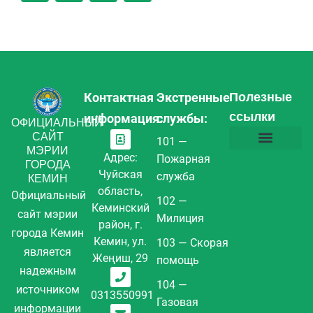
Контактная
Экстренные
Полезные
ссылки
информация:
службы:
ОФИЦИАЛЬНЫЙ
САЙТ
101 —
МЭРИИ
Адрес:
Пожарная
Информация о противодействии коррупции
Тарифы за муниципальные услуги
Вопросы и ответы (FAQ)
Политика конфиде
Карта сайта
ГОРОДА
Чуйская
служба
КЕМИН
область,
Официальный
102 —
Кеминский
сайт мэрии
Милиция
район, г.
города Кемин
Кемин, ул.
103 — Скорая
является
Жеңиш, 29
помощь
надежным
104 —
источником
0313550991
Газовая
информации