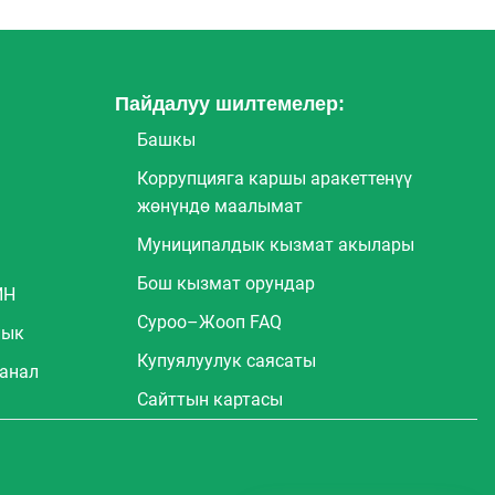
Пайдалуу шилтемелер:
Башкы
Коррупцияга каршы аракеттенүү
жөнүндө маалымат
Муниципалдык кызмат акылары
Бош кызмат орундар
ИН
Суроо–Жооп FAQ
лык
Купуялуулук саясаты
канал
Сайттын картасы