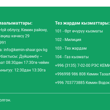
маалыматтары:
Тез жардам кызматтары:
Чүй облусу, Кемин району,
101 - Өрт өчүрүү кызматы
еңиш көчөсү 29
102 - Милиция
991
103 - Тез жардам
а: info@kemin-shaar.gov.kg
бактысы: Дүйшөмбү –
104 - Газ кызматы
ат 08:30дөн 17:30гө чейин
+996 (3135) 7-02-00 РЭС КЕМ
ныгуу: 12:30дан 13:30га
+996998 986 808 Кемин Таза
+996 703773885 Кемин Водо
олгон.