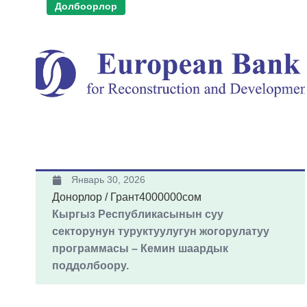
Долбоорлор
Январь 30, 2026
Донорлор / Грант
4000000сом
Кыргыз Республикасынын суу
секторунун туруктуулугун жогорулатуу
программасы – Кемин шаардык
поддолбоору.