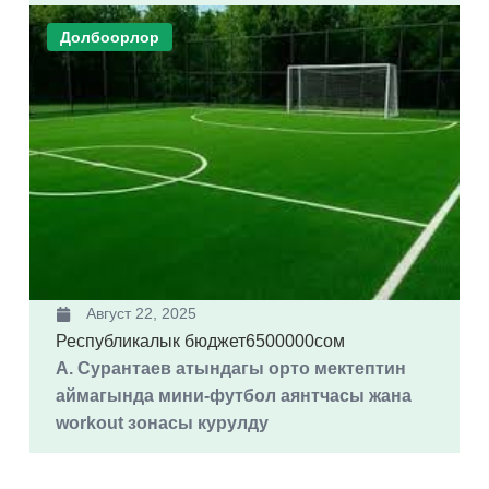
Долбоорлор
Август 22, 2025
Республикалык бюджет
6500000сом
А. Сурантаев атындагы орто мектептин
аймагында мини-футбол аянтчасы жана
workout зонасы курулду