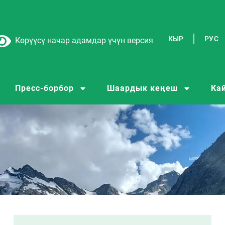
КЫР
РУС
Көрүүсү начар адамдар үчүн версия
Пресс-борбор
Шаардык кеңеш
Ка