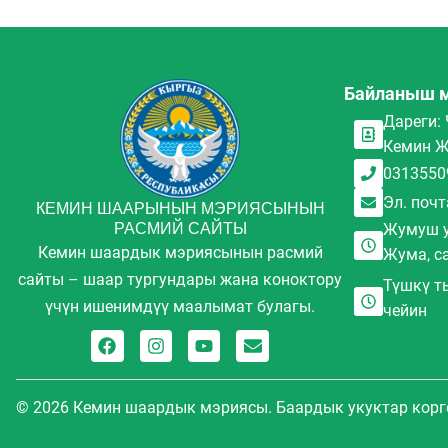
Байланыш 
Дареги: 
Кемин Ж
0313550
Эл. почт
КЕМИН ШААРЫНЫН МЭРИЯСЫНЫН
РАСМИЙ САЙТЫ
Жумуш у
Кемин шаардык мэриясынын расмий
Жума, са
сайты – шаар тургундары жана коноктору
Түшкү ты
үчүн ишенимдүү маалымат булагы.
чейин
© 2026 Кемин шаардык мэриясы. Баардык укуктар корг