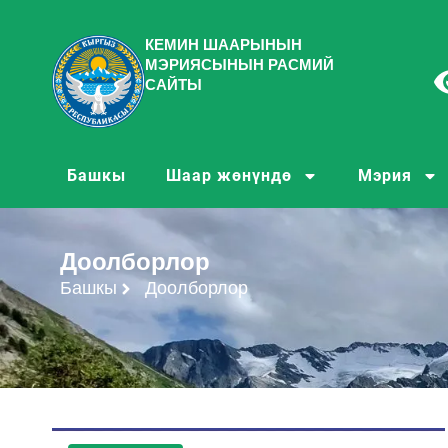
КЕМИН ШААРЫНЫН
МЭРИЯСЫНЫН РАСМИЙ
САЙТЫ
Башкы
Шаар жөнүндө
Мэрия
Доолборлор
Башкы
Доолборлор