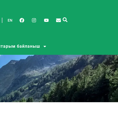
EN
йтарым байланыш