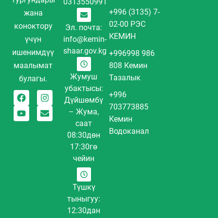
0313550991
+996 (3135) 7-
жана
02-00 РЭС
коноктору
Эл. почта:
КЕМИН
үчүн
info@kemin-
shaar.gov.kg
ишенимдүү
+996998 986
маалымат
808 Кемин
Жумуш
Тазалык
булагы.
убактысы:
+996
Дүйшөмбү
703773885
– Жума,
Кемин
саат
Водоканал
08:30дөн
17:30гө
чейин
Түшкү
тыныгуу:
12:30дан