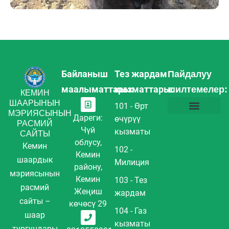
Байланыш
Тез жардам
Пайдалуу
маалыматтары:
кызматтары:
шилтемелер:
КЕМИН
ШААРЫНЫН
101 - Өрт
МЭРИЯСЫНЫН
Дареги:
өчүрүү
РАСМИЙ
Коррупцияга каршы аракеттенүү жөнүндө маалымат
Муниципалдык кызмат акылары
Бош кызмат орундар
Суроо–Жооп FAQ
Купуялуулук саясаты
Сайттын картасы
Чүй
кызматы
САЙТЫ
облусу,
Кемин
102 -
Кемин
шаардык
Милиция
району,
мэриясынын
Кемин
103 - Тез
расмий
Жеңиш
жардам
сайты –
көчөсү 29
104 - Газ
шаар
кызматы
тургундары