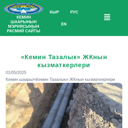
КЫР
РУС
КЕМИН
ШААРЫНЫН
EN
МЭРИЯСЫНЫН
РАСМИЙ САЙТЫ
«Кемин Тазалык» ЖКнын
кызматкерлери
01/05/2025
Кемин шаары/«Кемин Тазалык» ЖКнын кызматкерлери